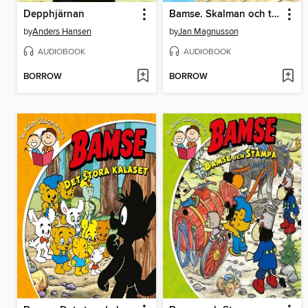
Depphjärnan
Bamse. Skalman och trollfen
by
Anders Hansen
by
Jan Magnusson
AUDIOBOOK
AUDIOBOOK
BORROW
BORROW