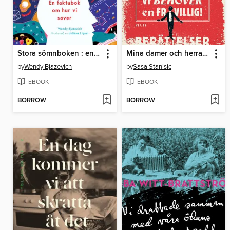
Stora sömnboken : en faktabok om hur vi sover
Mina damer och herrar, vi behöver en frivillig!
by
Wendy Bjazevich
by
Sasa Stanisic
EBOOK
EBOOK
BORROW
BORROW