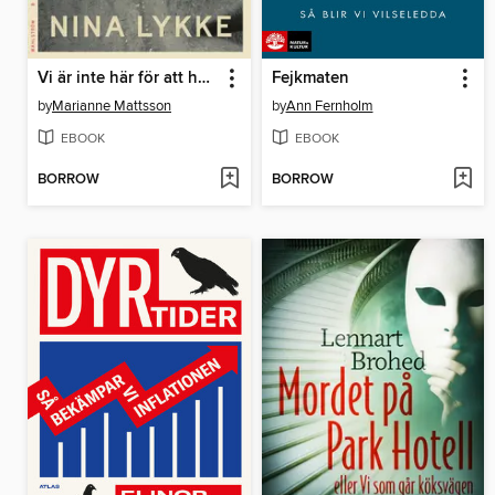
Vi är inte här för att ha roligt
Fejkmaten
by
Marianne Mattsson
by
Ann Fernholm
EBOOK
EBOOK
BORROW
BORROW