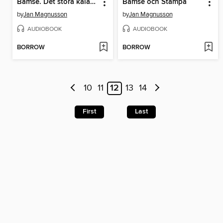
Bamse. Det stora kalaset
Bamse och Stampa
by
Jan Magnusson
by
Jan Magnusson
AUDIOBOOK
AUDIOBOOK
BORROW
BORROW
10
11
12
13
14
First
Last