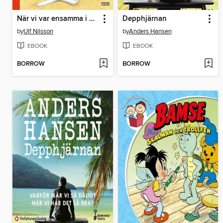
När vi var ensamma i världen (e-bok + ljud)
Depphjärnan
by
Ulf Nilsson
by
Anders Hansen
EBOOK
EBOOK
BORROW
BORROW