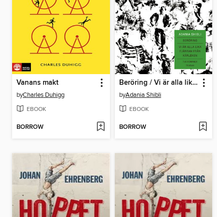
Vanans makt
Beröring / Vi är alla lika fjärran från kärleken
by
Charles Duhigg
by
Adania Shibli
EBOOK
EBOOK
BORROW
BORROW