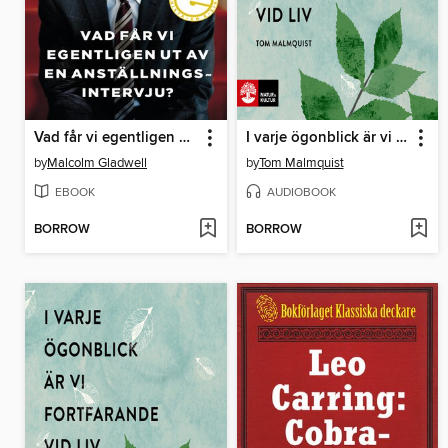
Vad får vi egentligen ut av en anställningsintervju?
I varje ögonblick är vi fortfarande vid liv
by
Malcolm Gladwell
by
Tom Malmquist
EBOOK
AUDIOBOOK
BORROW
BORROW