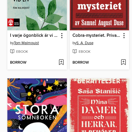
I varje ögonblick är vi fortfarande vid liv
Cobra-mysteriet. Privatdetektiven Leo Carrings märkvärdiga upplevelser VI
by
Tom Malmquist
by
S. A. Duse
EBOOK
EBOOK
BORROW
BORROW