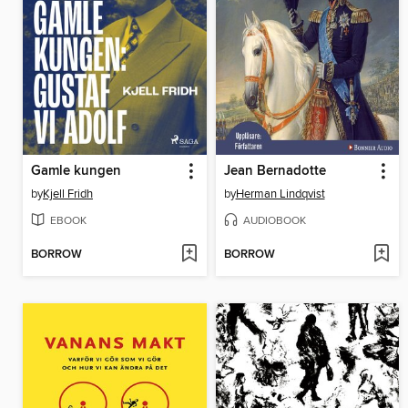
Gamle kungen
Jean Bernadotte
by
Kjell Fridh
by
Herman Lindqvist
EBOOK
AUDIOBOOK
BORROW
BORROW