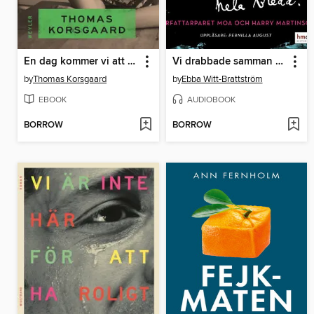
En dag kommer vi att skratta åt det
Vi drabbade samman med våra ödens hela bredd
by
Thomas Korsgaard
by
Ebba Witt-Brattström
EBOOK
AUDIOBOOK
BORROW
BORROW