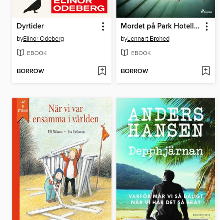
Dyrtider
Mordet på Park Hotell eller Vi som går köksvägen
by
Elinor Odeberg
by
Lennart Brohed
EBOOK
EBOOK
BORROW
BORROW