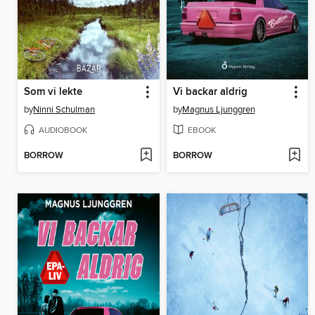
Som vi lekte
Vi backar aldrig
by
Ninni Schulman
by
Magnus Ljunggren
AUDIOBOOK
EBOOK
BORROW
BORROW