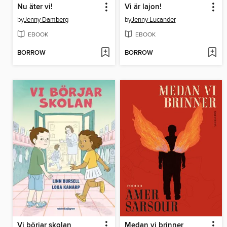
Nu äter vi!
Vi är lajon!
by
Jenny Damberg
by
Jenny Lucander
EBOOK
EBOOK
BORROW
BORROW
Vi börjar skolan
Medan vi brinner