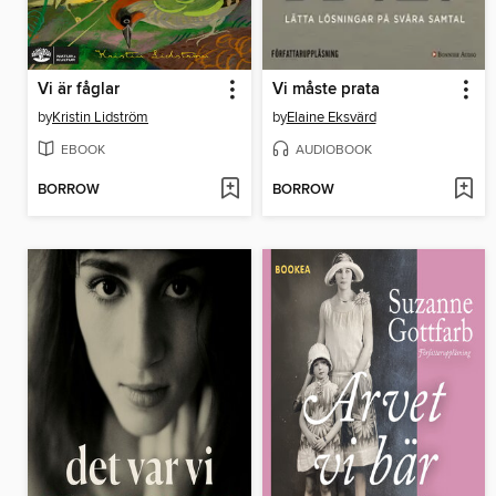
Vi är fåglar
Vi måste prata
by
Kristin Lidström
by
Elaine Eksvärd
EBOOK
AUDIOBOOK
BORROW
BORROW