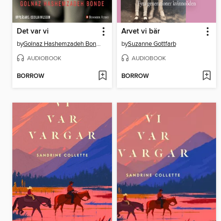
Det var vi
Arvet vi bär
by
Golnaz Hashemzadeh Bonde
by
Suzanne Gottfarb
AUDIOBOOK
AUDIOBOOK
BORROW
BORROW