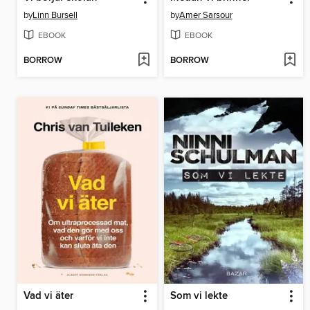
by
Linn Bursell
by
Amer Sarsour
EBOOK
EBOOK
BORROW
BORROW
Vad vi äter
Som vi lekte