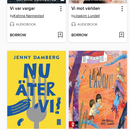
Vi var vargar
Vi mot världen
by
Katrina Nannestad
by
Joakim Lundell
AUDIOBOOK
AUDIOBOOK
BORROW
BORROW