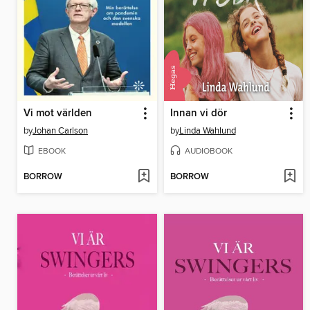
Vi mot världen
Innan vi dör
by
Johan Carlson
by
Linda Wahlund
EBOOK
AUDIOBOOK
BORROW
BORROW