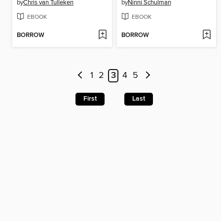
by
Chris van Tulleken
by
Ninni Schulman
EBOOK
EBOOK
BORROW
BORROW
1
2
3
4
5
First
Last