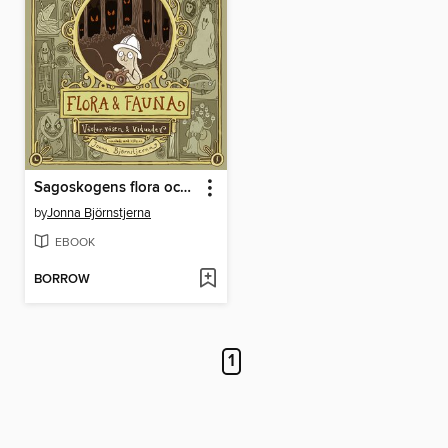
Sagoskogens flora och fauna
by
Jonna Björnstjerna
EBOOK
BORROW
1